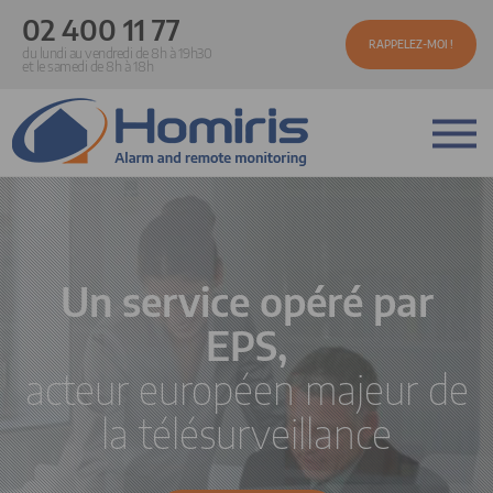
02 400 11 77
RAPPELEZ-MOI !
du lundi au vendredi de 8h à 19h30
et le samedi de 8h à 18h
Un service opéré par
EPS,
acteur européen majeur de
la télésurveillance