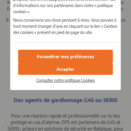
Notre centre de surveillance fonctionne 24h/24 et 7j/7, de
d’informations sur nos partenaires dans notre « politique
façon à garantir un traitement systématique des alarmes.
cookies ».
(1)
Il réagit en moins de 30 secondes
et peut alerter la police
Nous conservons vos choix pendant 6 mois. Vous pouvez à
(2)
et les services de secours si besoin
.
tout moment changer d’avis en cliquant sur le lien « Gestion
des cookies » présent en pied de page du site.
Paramétrer mes préférences
Accepter
Consulter notre politique
Cookies
Des agents de gardiennage G4S ou SERIS
Pour une réaction rapide et professionnelle sur le lieu
protégé en cas d’alarme, EPS est partenaire de G4S et
SERIS, acteurs en solutions de sécurité en Belgique, pour