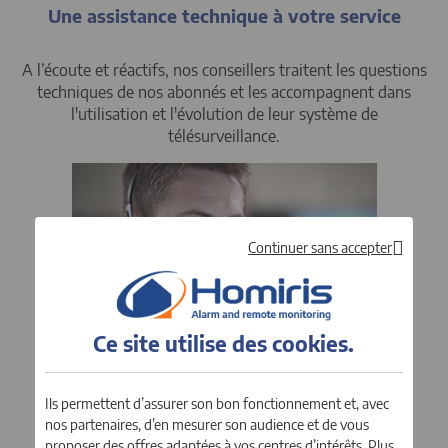
Une assistance technique à votre service
A l’écoute et réactifs, nos conseillers traitent les questions
techniques de nos abonnés et les accompagnent dans
l'utilisation et l'évolution de leur système de
télésurveillance.
Continuer sans accepter
Ce site utilise des
cookies
.
VOIR LE PORTRAIT
Un centre de surveillance 24h/24
Ils permettent d’assurer son bon fonctionnement et, avec
nos partenaires, d’en mesurer son audience et de vous
proposer des offres adaptées à vos centres d’intérêts. Plus