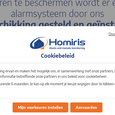
en te beschermen wordt er 
alarmsysteem door ons
chikking gesteld en geïnst
Doo
kt u over een hoogtechnologische uitrusting die bedach
 die van uw goederen efficiënt te beschermen. Maar omdat
dagelijkse leven overhoop moet gooien, stellen we u een ef
Cookiebeleid
teem voor. De terbeschikkingstelling, de installatie en h
vangen van batterijen, zijn inbegrepen in uw abonnement.
uitgevoerd door een beveiligingsprofessional.
king ervan en maken het mogelijk om, in samenwerking met onze partners, 
nformatie betreffende onze partners in ons beleid voor cookiebeheer.
rende 6 maanden. Je kan op elk moment je keuze wijzigen door te klikken
Mijn voorkeuren instellen
Aanvaarden