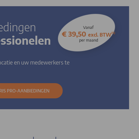
edingen
Vanaf
€ 39,50
(4)
excl. BTW
essionelen
per maand
ocatie en uw medewerkers te
RIS PRO-AANBIEDINGEN