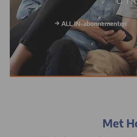
→
ALL IN-abonnementen
Met Ho