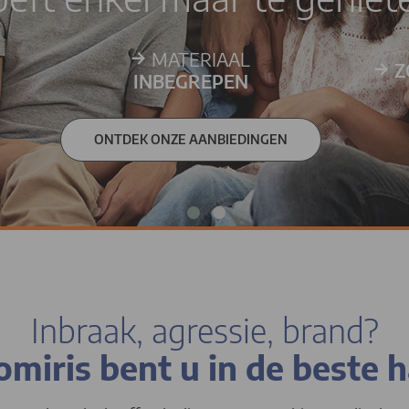
→
MATERIAAL
→
Z
INBEGREPEN
ONTDEK ONZE AANBIEDINGEN
Inbraak, agressie, brand?
miris bent u in de beste 