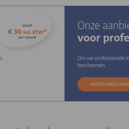
Onze aanbi
Vanaf
€ 30
(3)
incl. BTW
voor prof
per maand
n.
Om uw professionele l
beschermen.
ONTDEK ONZE HOMI