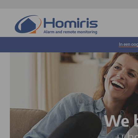
In een oo
We b
u h