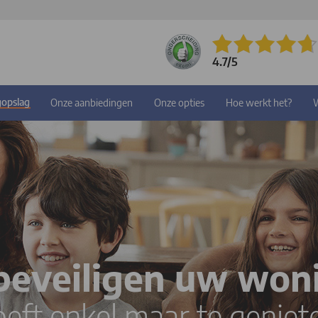
4.7
/
5
287
beoordelingen
gopslag
Onze aanbiedingen
Onze opties
Hoe werkt het?
W
eveiligen uw won
oeft enkel maar te geniet