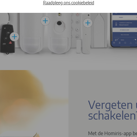
Raadpleeg ons cookiebeleid
Vergeten 
schakelen
Met de Homiris-app be