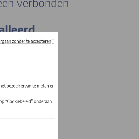
een verbonden
alleerd.
rgaan zonder te accepteren
t en ontworpen werd
 beschermd zijn niet
ficiënt en discreet
et onderhoud, met
 De installatie wordt
het bezoek ervan te meten en
 op “Cookiebeleid” onderaan