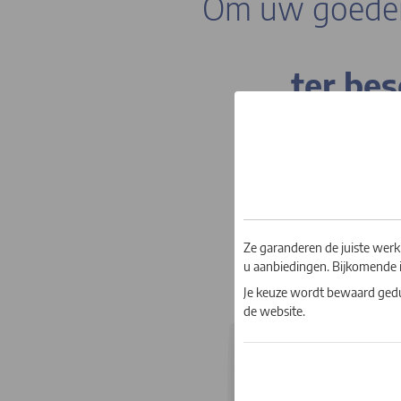
Om uw goeder
ter bes
Met Homiris beschi
om uw veiligheid en
betekent dat u uw 
telebewakingssys
inbegrip van het ver
Ze garanderen de juiste wer
u aanbiedingen. Bijkomende i
Je keuze wordt bewaard gedu
de website.