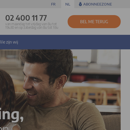
FR
NL
ABONNEEZONE
02 400 11 77
BEL ME TERUG
van maandag tot vrijdag van 8u tot
19u30 en op zaterdag van 8u tot 18u
ie zijn wij
ing,
en.