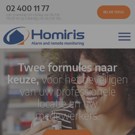
02 400 11 77
BEL ME TERUG
van maandag tot vrijdag van 8u tot
19u30 en op zaterdag van 8u tot 18u
Twee formules naar
keuze,
voor het beveiligen
van uw professionele
locatie en uw
medewerkers.