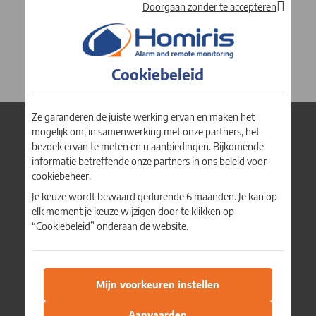
uitrusting met inbegrip van vervanging van de
Doorgaan zonder te accepteren
batterijen
(1)
→ TARIEVEN EXCLUSIEF BTW VANAF
(onderdelen, werkuren en verplaatsing)
Abonnement alles inbegrepen, ook het
INSTALLATIE- EN
materiaal
INDIENSTSTELLINGSKOSTEN, MET
INBEGRIP VAN DE VEILIGHEIDSDIAGNOSE
Cookiebeleid
→ TELEBEWAKINGDIENSTEN INBEGREPEN
EN DE OPLEIDING VAN DE GEBRUIKERS: €
150 EXCL. BTW
Telebewaking 24/24u
(3)
Met een controleoproep binnen de 30 seconden
.
Ze garanderen de juiste werking ervan en maken het
mogelijk om, in samenwerking met onze partners, het
Informatie in geval van activering
bezoek ervan te meten en u aanbiedingen. Bijkomende
Vanaf
Onze aanbiedingen
€ 39,50
excl. BTW
informatie betreffende onze partners in ons beleid voor
Analyse van de situatie door een operator van de
In een oogopslag
cookiebeheer.
per maand
meldkamer
Je keuze wordt bewaard gedurende 6 maanden. Je kan op
Voor particulieren
Interventie ter plaatse van een G4S-
elk moment je keuze wijzigen door te klikken op
VRAAG MEER INFORMATIE
bewakingsagent
Voor professionelen
“Cookiebeleid” onderaan de website.
(4)
Indien nodig
.
Hoe werkt het?
Waarschuwing van de Politie
Onze opties
(4)
Indien nodig
.
Mijn voorkeuren instellen
Voor particulieren
Bediening via een mobiele app en een
Aanvaarden